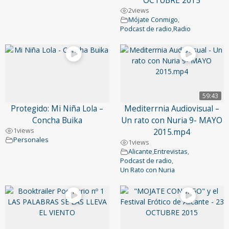
OCTUBRE 2015
2
views
Mójate Conmigo
,
Podcast de radio
,
Radio
59:43
Protegido: Mi Niña Lola –
Mediterrnia Audiovisual –
Concha Buika
Un rato con Nuria 9- MAYO
1
views
2015.mp4
Personales
1
views
Alicante
,
Entrevistas
,
Podcast de radio
,
Un Rato con Nuria