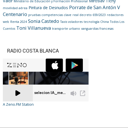
Valor
Miroslav Tichy
Ministerio de Educación y Formación Profesional
Porrate de San Antón V
Pintura de Desnudos
movilidad aérea
Centenario
pruebas competencias clave
real decreto 659/2023
redactores
Sonia Castedo
web
Renta 2024
Taxis voladores
tecnología China
Todos Los
Toni Villanueva
Cuentos
transporte urbano
vanguardias francesas
RADIO COSTA BLANCA
A Zeno.FM Station