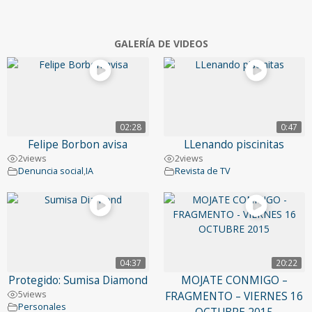
GALERÍA DE VIDEOS
02:28
0:47
Felipe Borbon avisa
LLenando piscinitas
2
views
2
views
Denuncia social
,
IA
Revista de TV
04:37
20:22
Protegido: Sumisa Diamond
MOJATE CONMIGO –
5
views
FRAGMENTO – VIERNES 16
Personales