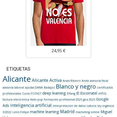
24,95 €
ETIQUETAS
Alicante
Alicante Activa
Anaïs Ribeiro
Anita
asesoría fiscal
Blanco y negro
asesoría laboral
ayudas DANA
Badajoz
certificados
deep learning
El Escorratel
profesionales
Curso FCOV27
EHang
eVTOL
Google
factura electrónica
fado pop
formación profesional 2025
gira 2025
inteligencia artificial
Ads
interpretación de datos
Labora
ley orgánica
Madrid
machine learning
Miguel
3/2022
León Felipe
marketing online