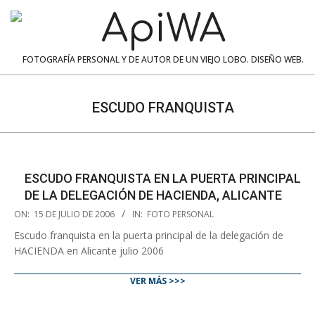
Skip
to
content
ApiWA
FOTOGRAFÍA PERSONAL Y DE AUTOR DE UN VIEJO LOBO. DISEÑO WEB.
Navigation
Menu
ESCUDO FRANQUISTA
ESCUDO FRANQUISTA EN LA PUERTA PRINCIPAL
DE LA DELEGACIÓN DE HACIENDA, ALICANTE
2006-
ON:
15 DE JULIO DE 2006
IN:
FOTO PERSONAL
07-
Escudo franquista en la puerta principal de la delegación de
15
HACIENDA en Alicante julio 2006
VER MÁS >>>