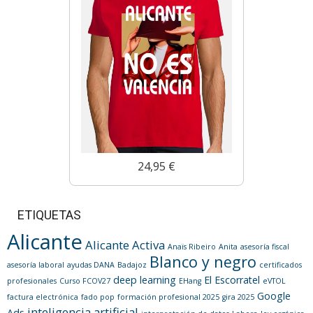
24,95 €
ETIQUETAS
Alicante
Alicante Activa
Anaïs Ribeiro
Anita
asesoría fiscal
Blanco y negro
asesoría laboral
ayudas DANA
Badajoz
certificados
deep learning
El Escorratel
profesionales
Curso FCOV27
EHang
eVTOL
Google
factura electrónica
fado pop
formación profesional 2025
gira 2025
inteligencia artificial
Ads