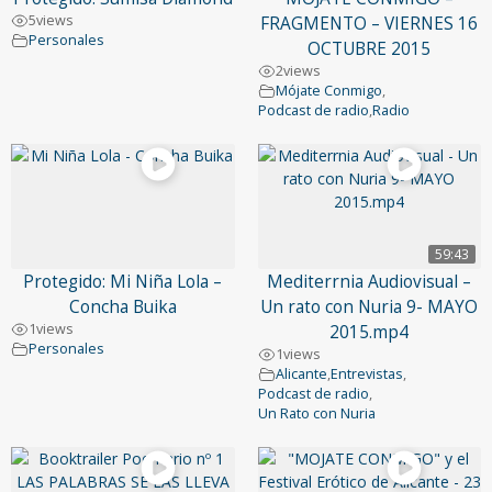
5
views
FRAGMENTO – VIERNES 16
Personales
OCTUBRE 2015
2
views
Mójate Conmigo
,
Podcast de radio
,
Radio
59:43
Protegido: Mi Niña Lola –
Mediterrnia Audiovisual –
Concha Buika
Un rato con Nuria 9- MAYO
1
views
2015.mp4
Personales
1
views
Alicante
,
Entrevistas
,
Podcast de radio
,
Un Rato con Nuria