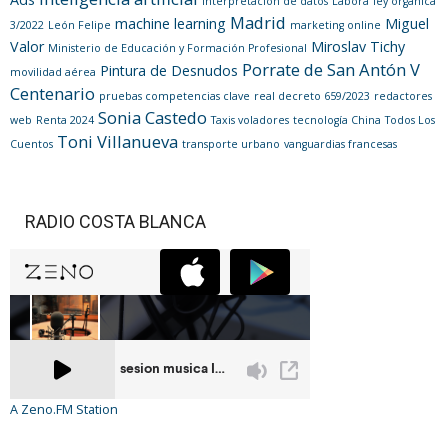
interpretación de datos
Labora
ley orgánica
Madrid
machine learning
Miguel
3/2022
León Felipe
marketing online
Valor
Miroslav Tichy
Ministerio de Educación y Formación Profesional
Porrate de San Antón V
Pintura de Desnudos
movilidad aérea
Centenario
pruebas competencias clave
real decreto 659/2023
redactores
Sonia Castedo
web
Renta 2024
Taxis voladores
tecnología China
Todos Los
Toni Villanueva
Cuentos
transporte urbano
vanguardias francesas
RADIO COSTA BLANCA
A Zeno.FM Station