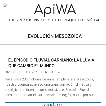
Skip
to
content
ApiWA
FOTOGRAFÍA PERSONAL Y DE AUTOR DE UN VIEJO LOBO. DISEÑO WEB.
Navigation
Menu
EVOLUCIÓN MESOZOICA
EL EPISODIO FLUVIAL CARNIANO: LA LLUVIA
QUE CAMBIÓ EL MUNDO
2025-
ON:
17 DE JULIO DE 2025
IN:
CIENCIA
07-
Hace unos 233 millones de años, en plena era Mesozoica,
17
nuestro planeta atravesó una transformación climática y
ecológica tan intensa como decisiva: el Episodio Fluvial
Carniano (Carnian Pluvial Episode, en inglés, o CPE por sus
VER MÁS >>>