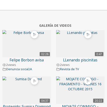
GALERÍA DE VIDEOS
02:28
0:47
Felipe Borbon avisa
LLenando piscinitas
2
views
2
views
Denuncia social
,
IA
Revista de TV
04:37
20:22
Protegido: Sumisa Diamond
MOJATE CONMIGO –