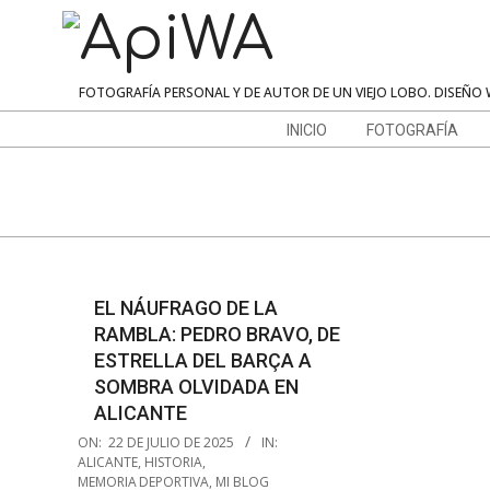
Skip
to
content
ApiWA
FOTOGRAFÍA PERSONAL Y DE AUTOR DE UN VIEJO LOBO. DISEÑO 
Navigation
INICIO
FOTOGRAFÍA
Menu
EL NÁUFRAGO DE LA
RAMBLA: PEDRO BRAVO, DE
ESTRELLA DEL BARÇA A
SOMBRA OLVIDADA EN
ALICANTE
2025-
ON:
22 DE JULIO DE 2025
IN:
07-
ALICANTE
,
HISTORIA
,
MEMORIA DEPORTIVA
,
MI BLOG
22