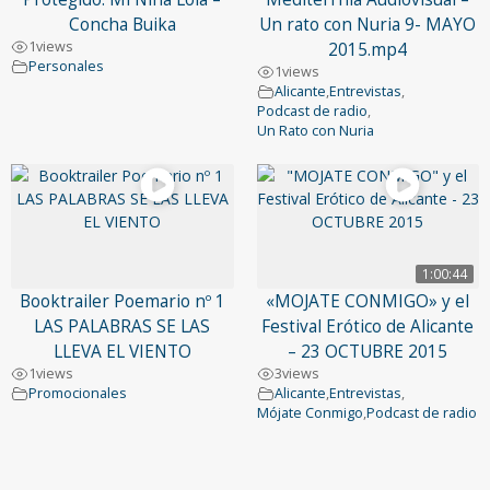
Concha Buika
Un rato con Nuria 9- MAYO
1
views
2015.mp4
Personales
1
views
Alicante
,
Entrevistas
,
Podcast de radio
,
Un Rato con Nuria
1:00:44
Booktrailer Poemario nº 1
«MOJATE CONMIGO» y el
LAS PALABRAS SE LAS
Festival Erótico de Alicante
LLEVA EL VIENTO
– 23 OCTUBRE 2015
1
views
3
views
Promocionales
Alicante
,
Entrevistas
,
Mójate Conmigo
,
Podcast de radio