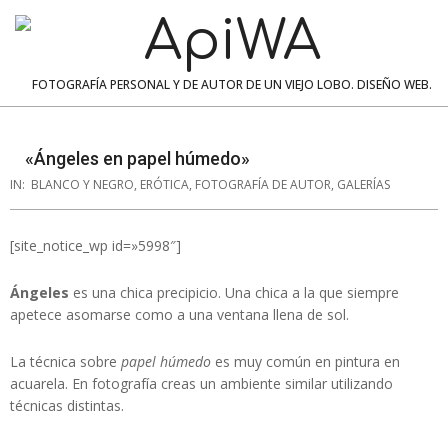
Skip
to
content
ApiWA
FOTOGRAFÍA PERSONAL Y DE AUTOR DE UN VIEJO LOBO. DISEÑO WEB.
Navigation
Menu
«Ángeles en papel húmedo»
IN:
BLANCO Y NEGRO
,
ERÓTICA
,
FOTOGRAFÍA DE AUTOR
,
GALERÍAS
[site_notice_wp id=»5998″]
Ángeles
es una chica precipicio. Una chica a la que siempre
apetece asomarse como a una ventana llena de sol.
La técnica sobre
papel húmedo
es muy común en pintura en
acuarela. En fotografía creas un ambiente similar utilizando
técnicas distintas.