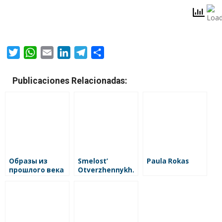
Twitter
WhatsApp
Email
LinkedIn
Telegram
Compartir
Publicaciones Relacionadas:
Образы из
Smelost’
Paula Rokas
прошлого века
Otverzhennykh.
Vybor