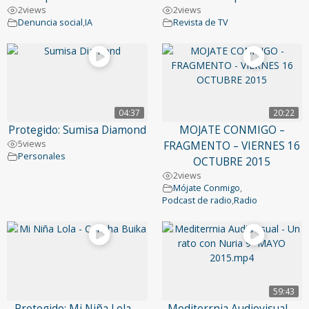
2
views
2
views
Denuncia social
,
IA
Revista de TV
04:37
20:22
Protegido: Sumisa Diamond
MOJATE CONMIGO –
5
views
FRAGMENTO – VIERNES 16
Personales
OCTUBRE 2015
2
views
Mójate Conmigo
,
Podcast de radio
,
Radio
59:43
Protegido: Mi Niña Lola –
Mediterrnia Audiovisual –