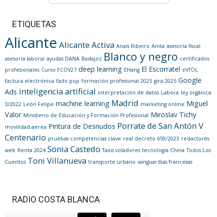
ETIQUETAS
Alicante
Alicante Activa
Anaïs Ribeiro
Anita
asesoría fiscal
Blanco y negro
asesoría laboral
ayudas DANA
Badajoz
certificados
deep learning
El Escorratel
profesionales
Curso FCOV27
EHang
eVTOL
Google
factura electrónica
fado pop
formación profesional 2025
gira 2025
inteligencia artificial
Ads
interpretación de datos
Labora
ley orgánica
Madrid
machine learning
Miguel
3/2022
León Felipe
marketing online
Valor
Miroslav Tichy
Ministerio de Educación y Formación Profesional
Porrate de San Antón V
Pintura de Desnudos
movilidad aérea
Centenario
pruebas competencias clave
real decreto 659/2023
redactores
Sonia Castedo
web
Renta 2024
Taxis voladores
tecnología China
Todos Los
Toni Villanueva
Cuentos
transporte urbano
vanguardias francesas
RADIO COSTA BLANCA