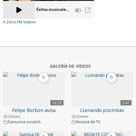
A Zeno.FM Station
GALERÍA DE VIDEOS
02:28
0:47
Felipe Borbon avisa
LLenando piscinitas
2
views
2
views
Denuncia social
,
IA
Revista de TV