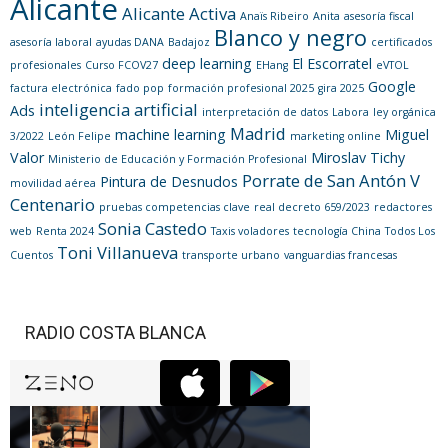
Alicante
Alicante Activa
Anaïs Ribeiro
Anita
asesoría fiscal
Blanco y negro
asesoría laboral
ayudas DANA
Badajoz
certificados
deep learning
El Escorratel
profesionales
Curso FCOV27
EHang
eVTOL
Google
factura electrónica
fado pop
formación profesional 2025
gira 2025
inteligencia artificial
Ads
interpretación de datos
Labora
ley orgánica
Madrid
machine learning
Miguel
3/2022
León Felipe
marketing online
Valor
Miroslav Tichy
Ministerio de Educación y Formación Profesional
Porrate de San Antón V
Pintura de Desnudos
movilidad aérea
Centenario
pruebas competencias clave
real decreto 659/2023
redactores
Sonia Castedo
web
Renta 2024
Taxis voladores
tecnología China
Todos Los
Toni Villanueva
Cuentos
transporte urbano
vanguardias francesas
RADIO COSTA BLANCA