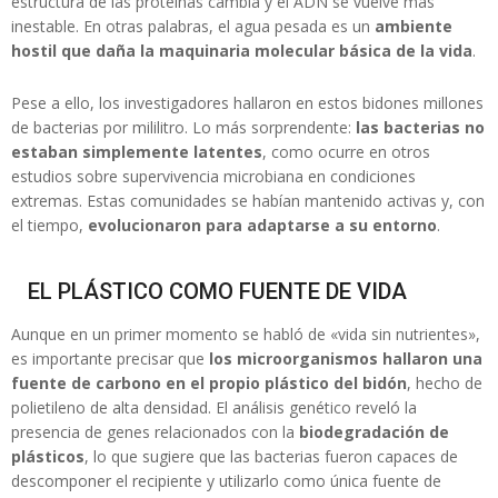
estructura de las proteínas cambia y el ADN se vuelve más
inestable. En otras palabras, el agua pesada es un
ambiente
hostil que daña la maquinaria molecular básica de la vida
.
Pese a ello, los investigadores hallaron en estos bidones millones
de bacterias por mililitro. Lo más sorprendente:
las bacterias no
estaban simplemente latentes
, como ocurre en otros
estudios sobre supervivencia microbiana en condiciones
extremas. Estas comunidades se habían mantenido activas y, con
el tiempo,
evolucionaron para adaptarse a su entorno
.
EL PLÁSTICO COMO FUENTE DE VIDA
Aunque en un primer momento se habló de «vida sin nutrientes»,
es importante precisar que
los microorganismos hallaron una
fuente de carbono en el propio plástico del bidón
, hecho de
polietileno de alta densidad. El análisis genético reveló la
presencia de genes relacionados con la
biodegradación de
plásticos
, lo que sugiere que las bacterias fueron capaces de
descomponer el recipiente y utilizarlo como única fuente de