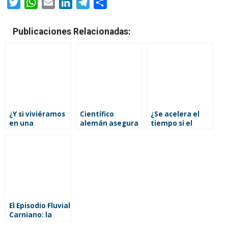
Twitter
WhatsApp
Email
LinkedIn
Telegram
Compartir
Publicaciones Relacionadas:
¿Y si viviéramos
Científico
¿Se acelera el
en una
alemán asegura
tiempo si el
simulación?
que las plantas
Universo se
‘ven’ su entorno
expande más
como antenas
rápido? Una
vivas
mirada al
cosmos, el
tiempo y la
entropía
El Episodio Fluvial
Carniano: la
lluvia que