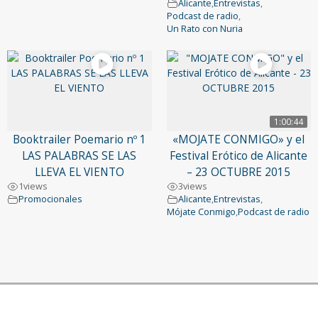
Alicante
,
Entrevistas
,
Podcast de radio
,
Un Rato con Nuria
1:00:44
Booktrailer Poemario nº 1
«MOJATE CONMIGO» y el
LAS PALABRAS SE LAS
Festival Erótico de Alicante
LLEVA EL VIENTO
– 23 OCTUBRE 2015
1
views
3
views
Promocionales
Alicante
,
Entrevistas
,
Mójate Conmigo
,
Podcast de radio