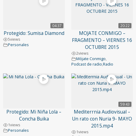
04:37
20:22
Protegido: Sumisa Diamond
MOJATE CONMIGO –
5
views
FRAGMENTO – VIERNES 16
Personales
OCTUBRE 2015
2
views
Mójate Conmigo
,
Podcast de radio
,
Radio
59:43
Protegido: Mi Niña Lola –
Mediterrnia Audiovisual –
Concha Buika
Un rato con Nuria 9- MAYO
1
views
2015.mp4
Personales
1
views