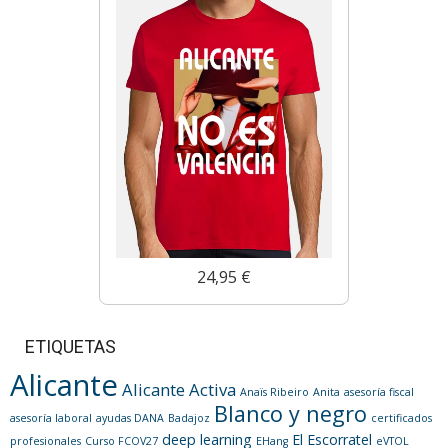
24,95 €
ETIQUETAS
Alicante
Alicante Activa
Anaïs Ribeiro
Anita
asesoría fiscal
Blanco y negro
asesoría laboral
ayudas DANA
Badajoz
certificados
deep learning
El Escorratel
profesionales
Curso FCOV27
EHang
eVTOL