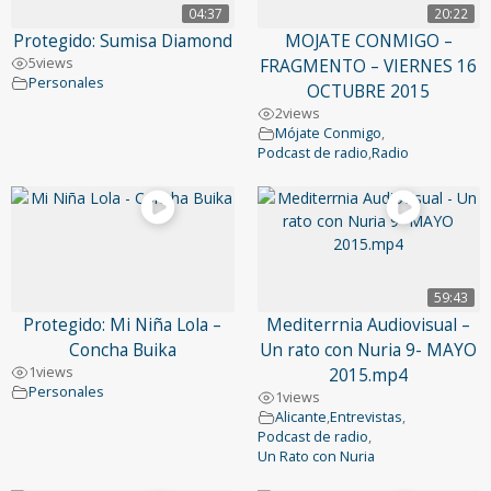
04:37
20:22
Protegido: Sumisa Diamond
MOJATE CONMIGO –
5
views
FRAGMENTO – VIERNES 16
Personales
OCTUBRE 2015
2
views
Mójate Conmigo
,
Podcast de radio
,
Radio
59:43
Protegido: Mi Niña Lola –
Mediterrnia Audiovisual –
Concha Buika
Un rato con Nuria 9- MAYO
1
views
2015.mp4
Personales
1
views
Alicante
,
Entrevistas
,
Podcast de radio
,
Un Rato con Nuria