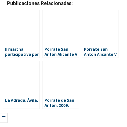
Publicaciones Relacionadas:
II marcha
Porrate San
Porrate San
participativa por
Antón Alicante V
Antón Alicante V
las culturas,
Centenario.
Centenario.
Alicante
Enero 2010.
Enero 2010.
Concurso de
Pregón
paellas
La Adrada, Ávila.
Porrate de San
Antón, 2009.
Alicante
2009-