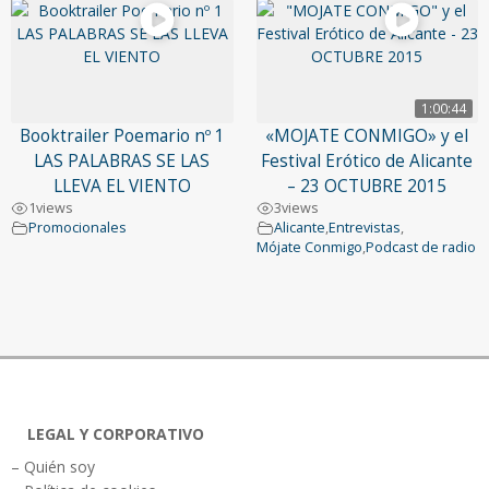
1:00:44
Booktrailer Poemario nº 1
«MOJATE CONMIGO» y el
LAS PALABRAS SE LAS
Festival Erótico de Alicante
LLEVA EL VIENTO
– 23 OCTUBRE 2015
1
views
3
views
Promocionales
Alicante
,
Entrevistas
,
Mójate Conmigo
,
Podcast de radio
LEGAL Y CORPORATIVO
– Quién soy