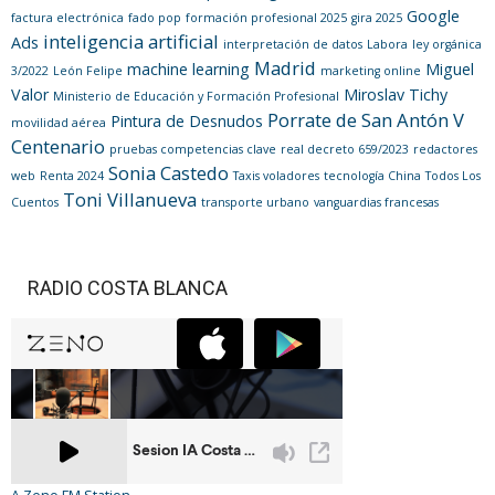
Google
factura electrónica
fado pop
formación profesional 2025
gira 2025
inteligencia artificial
Ads
interpretación de datos
Labora
ley orgánica
Madrid
machine learning
Miguel
3/2022
León Felipe
marketing online
Valor
Miroslav Tichy
Ministerio de Educación y Formación Profesional
Porrate de San Antón V
Pintura de Desnudos
movilidad aérea
Centenario
pruebas competencias clave
real decreto 659/2023
redactores
Sonia Castedo
web
Renta 2024
Taxis voladores
tecnología China
Todos Los
Toni Villanueva
Cuentos
transporte urbano
vanguardias francesas
RADIO COSTA BLANCA