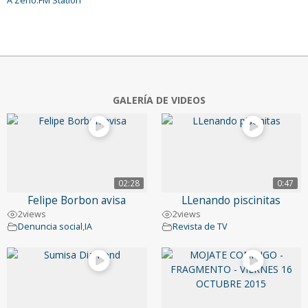
A Zeno.FM Station
GALERÍA DE VIDEOS
02:28
0:47
Felipe Borbon avisa
LLenando piscinitas
2
views
2
views
Denuncia social
,
IA
Revista de TV