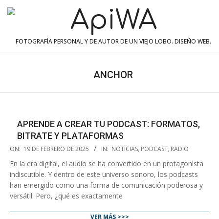
Skip
to
content
ApiWA
FOTOGRAFÍA PERSONAL Y DE AUTOR DE UN VIEJO LOBO. DISEÑO WEB.
Navigation
Menu
ANCHOR
APRENDE A CREAR TU PODCAST: FORMATOS,
BITRATE Y PLATAFORMAS
2025-
ON:
19 DE FEBRERO DE 2025
IN:
NOTICIAS
,
PODCAST
,
RADIO
02-
En la era digital, el audio se ha convertido en un protagonista
19
indiscutible. Y dentro de este universo sonoro, los podcasts
han emergido como una forma de comunicación poderosa y
versátil. Pero, ¿qué es exactamente
VER MÁS >>>