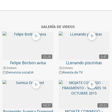
GALERÍA DE VIDEOS
02:28
0:47
Felipe Borbon avisa
LLenando piscinitas
2
views
2
views
Denuncia social
,
IA
Revista de TV
04:37
20:22
Protegido: Sumisa Diamond
MOJATE CONMIGO –