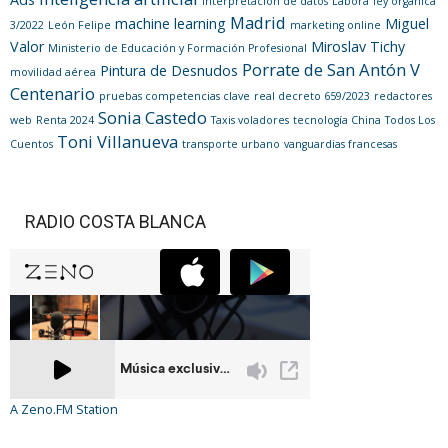
interpretación de datos
Labora
ley orgánica
Madrid
machine learning
Miguel
3/2022
León Felipe
marketing online
Valor
Miroslav Tichy
Ministerio de Educación y Formación Profesional
Porrate de San Antón V
Pintura de Desnudos
movilidad aérea
Centenario
pruebas competencias clave
real decreto 659/2023
redactores
Sonia Castedo
web
Renta 2024
Taxis voladores
tecnología China
Todos Los
Toni Villanueva
Cuentos
transporte urbano
vanguardias francesas
RADIO COSTA BLANCA
A Zeno.FM Station