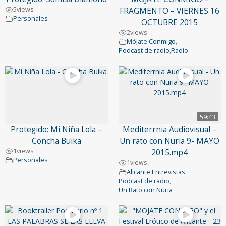
5
views
FRAGMENTO – VIERNES 16
Personales
OCTUBRE 2015
2
views
Mójate Conmigo
,
Podcast de radio
,
Radio
59:43
Protegido: Mi Niña Lola –
Mediterrnia Audiovisual –
Concha Buika
Un rato con Nuria 9- MAYO
1
views
2015.mp4
Personales
1
views
Alicante
,
Entrevistas
,
Podcast de radio
,
Un Rato con Nuria