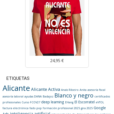
24,95 €
ETIQUETAS
Alicante
Alicante Activa
Anaïs Ribeiro
Anita
asesoría fiscal
Blanco y negro
asesoría laboral
ayudas DANA
Badajoz
certificados
deep learning
El Escorratel
profesionales
Curso FCOV27
EHang
eVTOL
Google
factura electrónica
fado pop
formación profesional 2025
gira 2025
inteligencia artificial
Ads