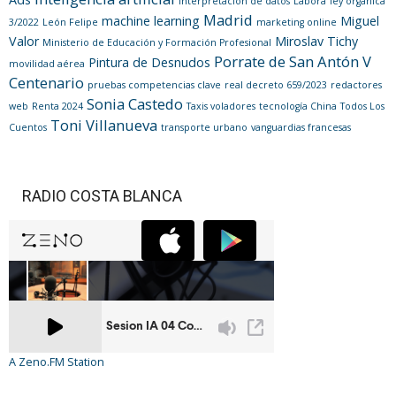
interpretación de datos
Labora
ley orgánica
Madrid
machine learning
Miguel
3/2022
León Felipe
marketing online
Valor
Miroslav Tichy
Ministerio de Educación y Formación Profesional
Porrate de San Antón V
Pintura de Desnudos
movilidad aérea
Centenario
pruebas competencias clave
real decreto 659/2023
redactores
Sonia Castedo
web
Renta 2024
Taxis voladores
tecnología China
Todos Los
Toni Villanueva
Cuentos
transporte urbano
vanguardias francesas
RADIO COSTA BLANCA
A Zeno.FM Station