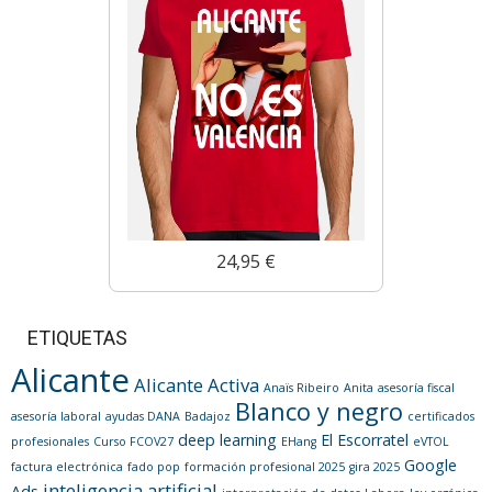
24,95 €
ETIQUETAS
Alicante
Alicante Activa
Anaïs Ribeiro
Anita
asesoría fiscal
Blanco y negro
asesoría laboral
ayudas DANA
Badajoz
certificados
deep learning
El Escorratel
profesionales
Curso FCOV27
EHang
eVTOL
Google
factura electrónica
fado pop
formación profesional 2025
gira 2025
inteligencia artificial
Ads