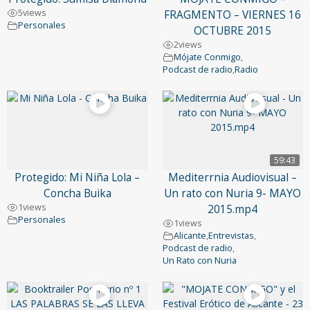
5
views
FRAGMENTO – VIERNES 16
Personales
OCTUBRE 2015
2
views
Mójate Conmigo
,
Podcast de radio
,
Radio
59:43
Protegido: Mi Niña Lola –
Mediterrnia Audiovisual –
Concha Buika
Un rato con Nuria 9- MAYO
1
views
2015.mp4
Personales
1
views
Alicante
,
Entrevistas
,
Podcast de radio
,
Un Rato con Nuria