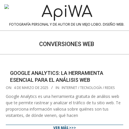
Skip
to
content
ApiWA
FOTOGRAFÍA PERSONAL Y DE AUTOR DE UN VIEJO LOBO. DISEÑO WEB.
Navigation
Menu
CONVERSIONES WEB
GOOGLE ANALYTICS: LA HERRAMIENTA
ESENCIAL PARA EL ANÁLISIS WEB
2025-
ON:
4 DE MARZO DE 2025
IN:
INTERNET / TECNOLOGÍA / REDES
03-
Google Analytics es una herramienta gratuita de análisis web
04
que te permite rastrear y analizar el tráfico de tu sitio web. Te
proporciona información valiosa sobre quiénes son tus
visitantes, de dónde vienen, qué hacen
VER MÁS >>>