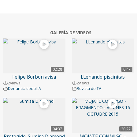
GALERÍA DE VIDEOS
02:28
0:47
Felipe Borbon avisa
LLenando piscinitas
2
views
2
views
Denuncia social
,
IA
Revista de TV
04:37
20:22
Protegido: Sumisa Diamond
MOJATE CONMIGO –