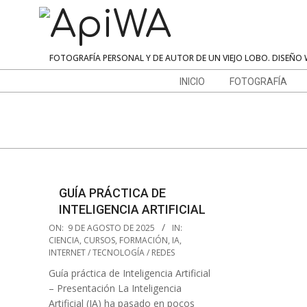
Skip
to
content
ApiWA
FOTOGRAFÍA PERSONAL Y DE AUTOR DE UN VIEJO LOBO. DISEÑO 
Navigation
INICIO
FOTOGRAFÍA
Menu
GUÍA PRÁCTICA DE
INTELIGENCIA ARTIFICIAL
2025-
ON:
9 DE AGOSTO DE 2025
IN:
08-
CIENCIA
,
CURSOS
,
FORMACIÓN
,
IA
,
INTERNET / TECNOLOGÍA / REDES
09
Guía práctica de Inteligencia Artificial
– Presentación La Inteligencia
Artificial (IA) ha pasado en pocos