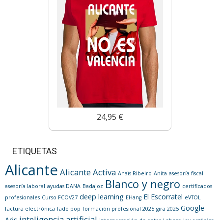
24,95 €
ETIQUETAS
Alicante
Alicante Activa
Anaïs Ribeiro
Anita
asesoría fiscal
Blanco y negro
asesoría laboral
ayudas DANA
Badajoz
certificados
deep learning
El Escorratel
profesionales
Curso FCOV27
EHang
eVTOL
Google
factura electrónica
fado pop
formación profesional 2025
gira 2025
inteligencia artificial
Ads