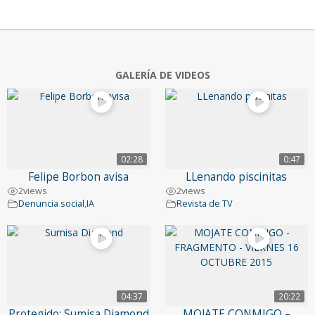
GALERÍA DE VIDEOS
02:28
0:47
Felipe Borbon avisa
LLenando piscinitas
2
views
2
views
Denuncia social
,
IA
Revista de TV
04:37
20:22
Protegido: Sumisa Diamond
MOJATE CONMIGO –