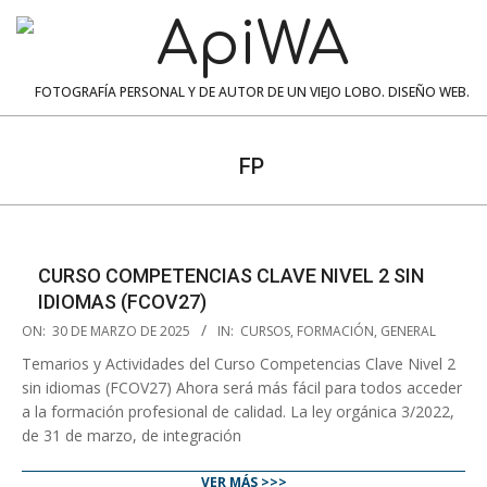
Skip
to
content
ApiWA
FOTOGRAFÍA PERSONAL Y DE AUTOR DE UN VIEJO LOBO. DISEÑO WEB.
Navigation
Menu
FP
CURSO COMPETENCIAS CLAVE NIVEL 2 SIN
IDIOMAS (FCOV27)
2025-
ON:
30 DE MARZO DE 2025
IN:
CURSOS
,
FORMACIÓN
,
GENERAL
03-
Temarios y Actividades del Curso Competencias Clave Nivel 2
30
sin idiomas (FCOV27) Ahora será más fácil para todos acceder
a la formación profesional de calidad. La ley orgánica 3/2022,
de 31 de marzo, de integración
VER MÁS >>>