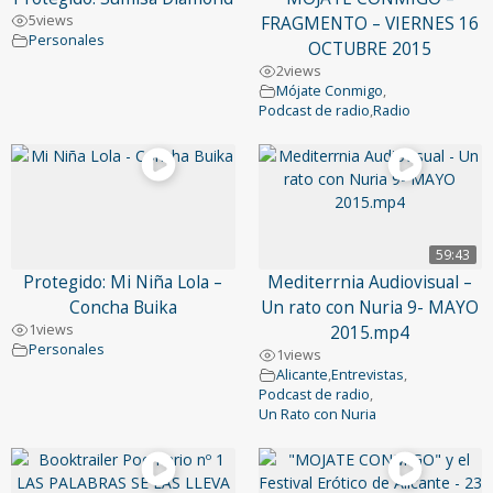
5
views
FRAGMENTO – VIERNES 16
Personales
OCTUBRE 2015
2
views
Mójate Conmigo
,
Podcast de radio
,
Radio
59:43
Protegido: Mi Niña Lola –
Mediterrnia Audiovisual –
Concha Buika
Un rato con Nuria 9- MAYO
1
views
2015.mp4
Personales
1
views
Alicante
,
Entrevistas
,
Podcast de radio
,
Un Rato con Nuria