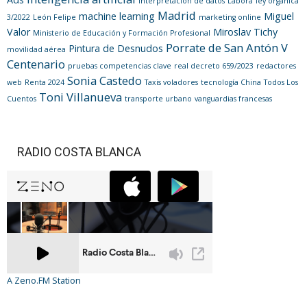
interpretación de datos
Labora
ley orgánica
Madrid
machine learning
Miguel
3/2022
León Felipe
marketing online
Valor
Miroslav Tichy
Ministerio de Educación y Formación Profesional
Porrate de San Antón V
Pintura de Desnudos
movilidad aérea
Centenario
pruebas competencias clave
real decreto 659/2023
redactores
Sonia Castedo
web
Renta 2024
Taxis voladores
tecnología China
Todos Los
Toni Villanueva
Cuentos
transporte urbano
vanguardias francesas
RADIO COSTA BLANCA
A Zeno.FM Station