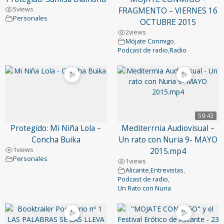
5
views
FRAGMENTO – VIERNES 16
Personales
OCTUBRE 2015
2
views
Mójate Conmigo
,
Podcast de radio
,
Radio
59:43
Protegido: Mi Niña Lola –
Mediterrnia Audiovisual –
Concha Buika
Un rato con Nuria 9- MAYO
1
views
2015.mp4
Personales
1
views
Alicante
,
Entrevistas
,
Podcast de radio
,
Un Rato con Nuria