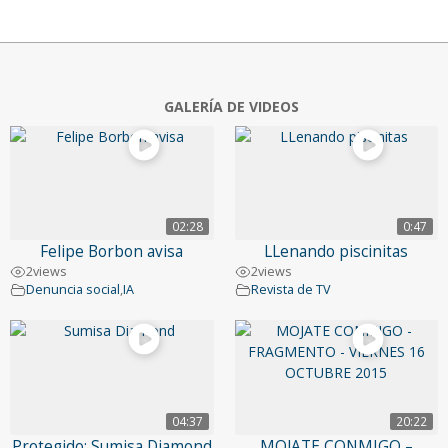
GALERÍA DE VIDEOS
02:28
0:47
Felipe Borbon avisa
LLenando piscinitas
2
views
2
views
Denuncia social
,
IA
Revista de TV
04:37
20:22
Protegido: Sumisa Diamond
MOJATE CONMIGO –