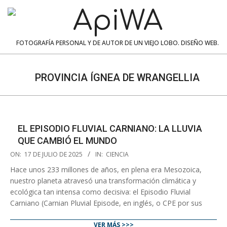
Skip
to
content
ApiWA
FOTOGRAFÍA PERSONAL Y DE AUTOR DE UN VIEJO LOBO. DISEÑO WEB.
Navigation
Menu
PROVINCIA ÍGNEA DE WRANGELLIA
EL EPISODIO FLUVIAL CARNIANO: LA LLUVIA
QUE CAMBIÓ EL MUNDO
2025-
ON:
17 DE JULIO DE 2025
IN:
CIENCIA
07-
Hace unos 233 millones de años, en plena era Mesozoica,
17
nuestro planeta atravesó una transformación climática y
ecológica tan intensa como decisiva: el Episodio Fluvial
Carniano (Carnian Pluvial Episode, en inglés, o CPE por sus
VER MÁS >>>