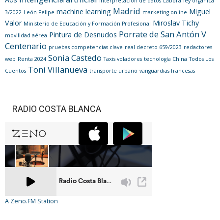
interpretación de datos
Labora
ley orgánica
Madrid
machine learning
Miguel
3/2022
León Felipe
marketing online
Valor
Miroslav Tichy
Ministerio de Educación y Formación Profesional
Porrate de San Antón V
Pintura de Desnudos
movilidad aérea
Centenario
pruebas competencias clave
real decreto 659/2023
redactores
Sonia Castedo
web
Renta 2024
Taxis voladores
tecnología China
Todos Los
Toni Villanueva
Cuentos
transporte urbano
vanguardias francesas
RADIO COSTA BLANCA
A Zeno.FM Station