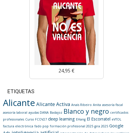
24,95 €
ETIQUETAS
Alicante
Alicante Activa
Anaïs Ribeiro
Anita
asesoría fiscal
Blanco y negro
asesoría laboral
ayudas DANA
Badajoz
certificados
deep learning
El Escorratel
profesionales
Curso FCOV27
EHang
eVTOL
Google
factura electrónica
fado pop
formación profesional 2025
gira 2025
inteligencia artificial
Ads