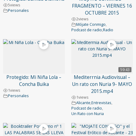
5
views
FRAGMENTO – VIERNES 16
Personales
OCTUBRE 2015
2
views
Mójate Conmigo
,
Podcast de radio
,
Radio
59:43
Protegido: Mi Niña Lola –
Mediterrnia Audiovisual –
Concha Buika
Un rato con Nuria 9- MAYO
1
views
2015.mp4
Personales
1
views
Alicante
,
Entrevistas
,
Podcast de radio
,
Un Rato con Nuria