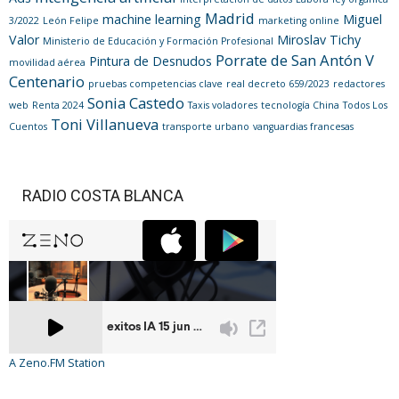
Madrid
machine learning
Miguel
3/2022
León Felipe
marketing online
Valor
Miroslav Tichy
Ministerio de Educación y Formación Profesional
Porrate de San Antón V
Pintura de Desnudos
movilidad aérea
Centenario
pruebas competencias clave
real decreto 659/2023
redactores
Sonia Castedo
web
Renta 2024
Taxis voladores
tecnología China
Todos Los
Toni Villanueva
Cuentos
transporte urbano
vanguardias francesas
RADIO COSTA BLANCA
A Zeno.FM Station