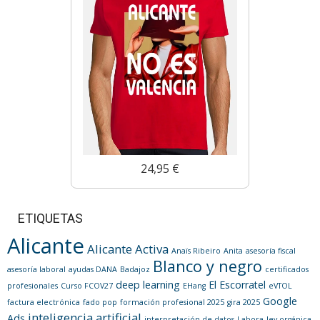
24,95 €
ETIQUETAS
Alicante
Alicante Activa
Anaïs Ribeiro
Anita
asesoría fiscal
Blanco y negro
asesoría laboral
ayudas DANA
Badajoz
certificados
deep learning
El Escorratel
profesionales
Curso FCOV27
EHang
eVTOL
Google
factura electrónica
fado pop
formación profesional 2025
gira 2025
inteligencia artificial
Ads
interpretación de datos
Labora
ley orgánica