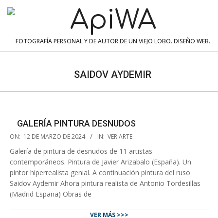
Skip
to
content
ApiWA
FOTOGRAFÍA PERSONAL Y DE AUTOR DE UN VIEJO LOBO. DISEÑO WEB.
Navigation
Menu
SAIDOV AYDEMIR
GALERÍA PINTURA DESNUDOS
2024-
ON:
12 DE MARZO DE 2024
IN:
VER ARTE
03-
Galería de pintura de desnudos de 11 artistas
12
contemporáneos. Pintura de Javier Arizabalo (España). Un
pintor hiperrealista genial. A continuación pintura del ruso
Saidov Aydemir Ahora pintura realista de Antonio Tordesillas
(Madrid España) Obras de
VER MÁS >>>