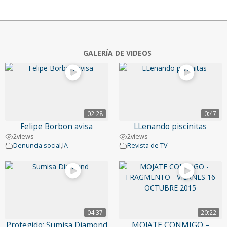
GALERÍA DE VIDEOS
02:28
0:47
Felipe Borbon avisa
LLenando piscinitas
2
views
2
views
Denuncia social
,
IA
Revista de TV
04:37
20:22
Protegido: Sumisa Diamond
MOJATE CONMIGO –