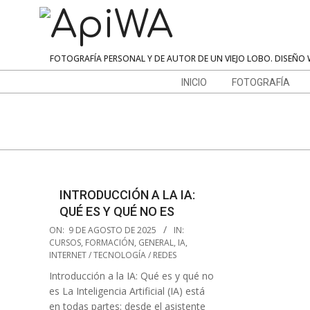
Skip
to
content
ApiWA
FOTOGRAFÍA PERSONAL Y DE AUTOR DE UN VIEJO LOBO. DISEÑO 
Navigation
INICIO
FOTOGRAFÍA
Menu
INTRODUCCIÓN A LA IA:
QUÉ ES Y QUÉ NO ES
2025-
ON:
9 DE AGOSTO DE 2025
IN:
08-
CURSOS
,
FORMACIÓN
,
GENERAL
,
IA
,
INTERNET / TECNOLOGÍA / REDES
09
Introducción a la IA: Qué es y qué no
es La Inteligencia Artificial (IA) está
en todas partes: desde el asistente