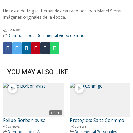
Un texto de Miguel Hernandez cantado por Joan Manel Serrat.
Imágenes originales de la época.
2
views
Denuncia social
,
Documental
,
Video denuncia
YOU MAY ALSO LIKE
02:28
Felipe Borbon avisa
Protegido: Salta Conmigo
2
views
3
views
Denuncia social
,
IA
Documental
,
Personales