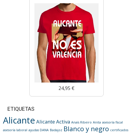
24,95 €
ETIQUETAS
Alicante
Alicante Activa
Anaïs Ribeiro
Anita
asesoría fiscal
Blanco y negro
asesoría laboral
ayudas DANA
Badajoz
certificados