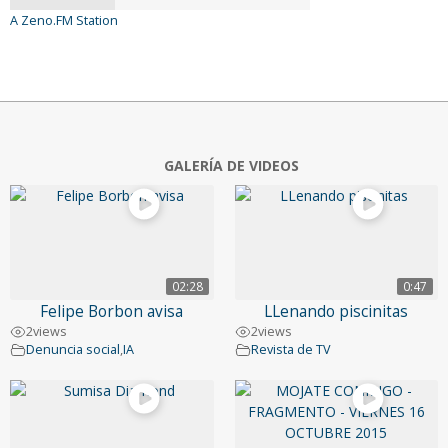
A Zeno.FM Station
GALERÍA DE VIDEOS
02:28
0:47
Felipe Borbon avisa
LLenando piscinitas
2
views
2
views
Denuncia social
,
IA
Revista de TV