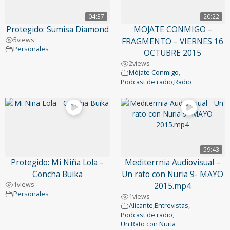
04:37
20:22
Protegido: Sumisa Diamond
MOJATE CONMIGO –
5
views
FRAGMENTO – VIERNES 16
Personales
OCTUBRE 2015
2
views
Mójate Conmigo
,
Podcast de radio
,
Radio
59:43
Protegido: Mi Niña Lola –
Mediterrnia Audiovisual –
Concha Buika
Un rato con Nuria 9- MAYO
1
views
2015.mp4
Personales
1
views
Alicante
,
Entrevistas
,
Podcast de radio
,
Un Rato con Nuria