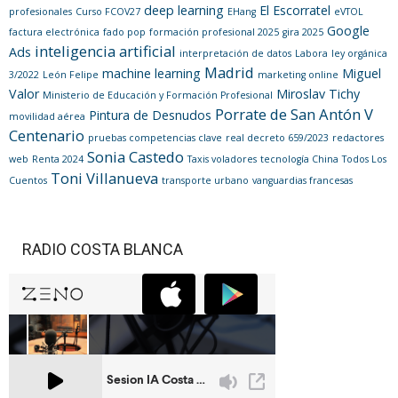
deep learning
El Escorratel
profesionales
Curso FCOV27
EHang
eVTOL
Google
factura electrónica
fado pop
formación profesional 2025
gira 2025
inteligencia artificial
Ads
interpretación de datos
Labora
ley orgánica
Madrid
machine learning
Miguel
3/2022
León Felipe
marketing online
Valor
Miroslav Tichy
Ministerio de Educación y Formación Profesional
Porrate de San Antón V
Pintura de Desnudos
movilidad aérea
Centenario
pruebas competencias clave
real decreto 659/2023
redactores
Sonia Castedo
web
Renta 2024
Taxis voladores
tecnología China
Todos Los
Toni Villanueva
Cuentos
transporte urbano
vanguardias francesas
RADIO COSTA BLANCA