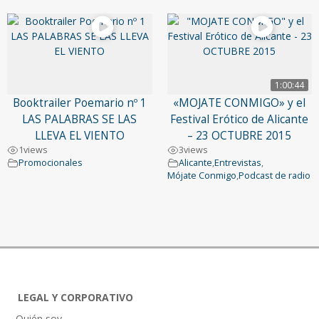
1:00:44
Booktrailer Poemario nº 1
«MOJATE CONMIGO» y el
LAS PALABRAS SE LAS
Festival Erótico de Alicante
LLEVA EL VIENTO
– 23 OCTUBRE 2015
1
views
3
views
Promocionales
Alicante
,
Entrevistas
,
Mójate Conmigo
,
Podcast de radio
LEGAL Y CORPORATIVO
– Quién soy