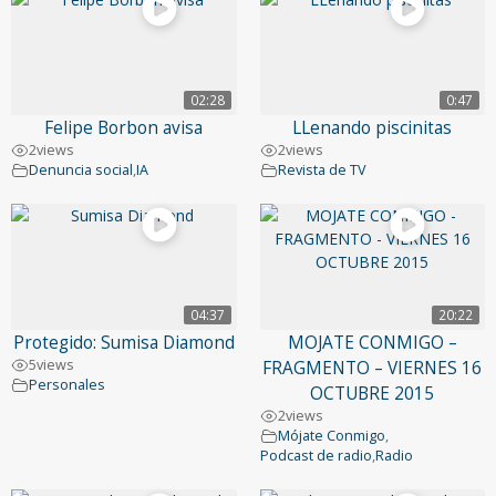
02:28
0:47
Felipe Borbon avisa
LLenando piscinitas
2
views
2
views
Denuncia social
,
IA
Revista de TV
04:37
20:22
Protegido: Sumisa Diamond
MOJATE CONMIGO –
5
views
FRAGMENTO – VIERNES 16
Personales
OCTUBRE 2015
2
views
Mójate Conmigo
,
Podcast de radio
,
Radio