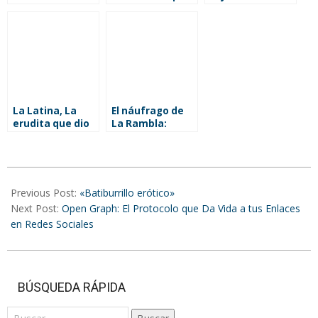
opinión
García: del arte
popular a la
principal galería
de Venezuela
La Latina, La
El náufrago de
erudita que dio
La Rambla:
nombre a un
Pedro Bravo, de
barrio madrileño
estrella del
Barça a sombra
2024-
olvidada en
Alicante
12-
Previous Post:
«Batiburrillo erótico»
27
Next Post:
Open Graph: El Protocolo que Da Vida a tus Enlaces
en Redes Sociales
BÚSQUEDA RÁPIDA