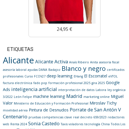
24,95 €
ETIQUETAS
Alicante
Alicante Activa
Anaïs Ribeiro
Anita
asesoría fiscal
Blanco y negro
asesoría laboral
ayudas DANA
Badajoz
certificados
deep learning
El Escorratel
profesionales
Curso FCOV27
EHang
eVTOL
Google
factura electrónica
fado pop
formación profesional 2025
gira 2025
inteligencia artificial
Ads
interpretación de datos
Labora
ley orgánica
Madrid
machine learning
Miguel
3/2022
León Felipe
marketing online
Valor
Miroslav Tichy
Ministerio de Educación y Formación Profesional
Porrate de San Antón V
Pintura de Desnudos
movilidad aérea
Centenario
pruebas competencias clave
real decreto 659/2023
redactores
Sonia Castedo
web
Renta 2024
Taxis voladores
tecnología China
Todos Los