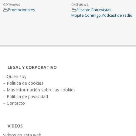
1
views
3
views
Promocionales
Alicante
,
Entrevistas
,
Mójate Conmigo
,
Podcast de radio
LEGAL Y CORPORATIVO
– Quién soy
– Política de cookies
– Más información sobre las cookies
– Política de privacidad
– Contacto
VIDEOS
Videos en esta web