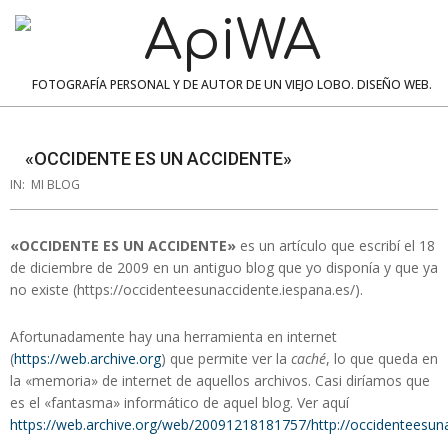
Skip
to
content
ApiWA
FOTOGRAFÍA PERSONAL Y DE AUTOR DE UN VIEJO LOBO. DISEÑO WEB.
Navigation
Menu
«OCCIDENTE ES UN ACCIDENTE»
IN:
MI BLOG
«OCCIDENTE ES UN ACCIDENTE»
es un artículo que escribí el 18
de diciembre de 2009 en un antiguo blog que yo disponía y que ya
no existe (https://occidenteesunaccidente.iespana.es/).
Afortunadamente hay una herramienta en internet
(
https://web.archive.org
) que permite ver la
caché
, lo que queda en
la «memoria» de internet de aquellos archivos. Casi diríamos que
es el «fantasma» informático de aquel blog. Ver aquí
https://web.archive.org/web/20091218181757/http://occidenteesuna