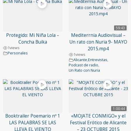
59:43
Protegido: Mi Niña Lola –
Mediterrnia Audiovisual –
Concha Buika
Un rato con Nuria 9- MAYO
1
views
2015.mp4
Personales
1
views
Alicante
,
Entrevistas
,
Podcast de radio
,
Un Rato con Nuria
1:00:44
Booktrailer Poemario nº 1
«MOJATE CONMIGO» y el
LAS PALABRAS SE LAS
Festival Erótico de Alicante
LLEVA EL VIENTO
– 23 OCTUBRE 2015