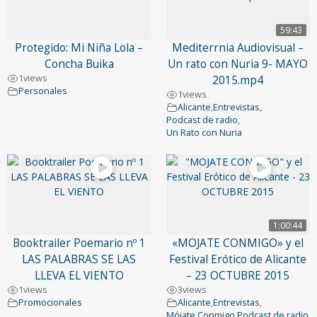
59:43
Protegido: Mi Niña Lola –
Mediterrnia Audiovisual –
Concha Buika
Un rato con Nuria 9- MAYO
1
views
2015.mp4
Personales
1
views
Alicante
,
Entrevistas
,
Podcast de radio
,
Un Rato con Nuria
1:00:44
Booktrailer Poemario nº 1
«MOJATE CONMIGO» y el
LAS PALABRAS SE LAS
Festival Erótico de Alicante
LLEVA EL VIENTO
– 23 OCTUBRE 2015
1
views
3
views
Promocionales
Alicante
,
Entrevistas
,
Mójate Conmigo
,
Podcast de radio