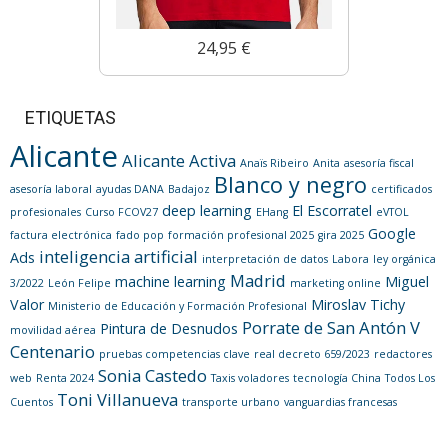
24,95 €
ETIQUETAS
Alicante
Alicante Activa
Anaïs Ribeiro
Anita
asesoría fiscal
Blanco y negro
asesoría laboral
ayudas DANA
Badajoz
certificados
deep learning
El Escorratel
profesionales
Curso FCOV27
EHang
eVTOL
Google
factura electrónica
fado pop
formación profesional 2025
gira 2025
inteligencia artificial
Ads
interpretación de datos
Labora
ley orgánica
Madrid
machine learning
Miguel
3/2022
León Felipe
marketing online
Valor
Miroslav Tichy
Ministerio de Educación y Formación Profesional
Porrate de San Antón V
Pintura de Desnudos
movilidad aérea
Centenario
pruebas competencias clave
real decreto 659/2023
redactores
Sonia Castedo
web
Renta 2024
Taxis voladores
tecnología China
Todos Los
Toni Villanueva
Cuentos
transporte urbano
vanguardias francesas