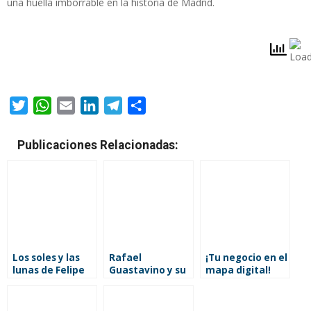
una huella imborrable en la historia de Madrid.
Twitter
WhatsApp
Email
LinkedIn
Telegram
Compartir
Publicaciones Relacionadas:
Los soles y las
Rafael
¡Tu negocio en el
lunas de Felipe
Guastavino y su
mapa digital!
García: del arte
legado en la
Descubre las
popular a la
Grand Central
ventajas de
principal galería
Terminal de
tener un sitio