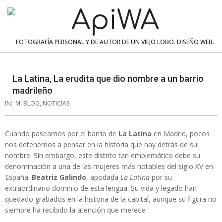
Skip
to
content
ApiWA
FOTOGRAFÍA PERSONAL Y DE AUTOR DE UN VIEJO LOBO. DISEÑO WEB.
Navigation
Menu
La Latina, La erudita que dio nombre a un barrio
madrileño
IN:
MI BLOG
,
NOTICIAS
Cuando paseamos por el barrio de
La Latina
en Madrid, pocos
nos detenemos a pensar en la historia que hay detrás de su
nombre. Sin embargo, este distrito tan emblemático debe su
denominación a una de las mujeres más notables del siglo XV en
España:
Beatriz Galindo
, apodada
La Latina
por su
extraordinario dominio de esta lengua. Su vida y legado han
quedado grabados en la historia de la capital, aunque su figura no
siempre ha recibido la atención que merece.