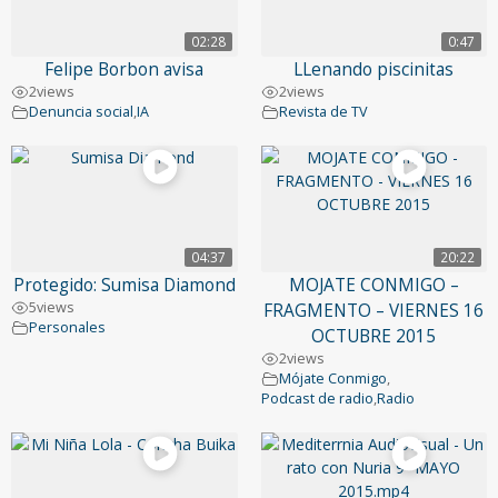
02:28
0:47
Felipe Borbon avisa
LLenando piscinitas
2
views
2
views
Denuncia social
,
IA
Revista de TV
04:37
20:22
Protegido: Sumisa Diamond
MOJATE CONMIGO –
5
views
FRAGMENTO – VIERNES 16
Personales
OCTUBRE 2015
2
views
Mójate Conmigo
,
Podcast de radio
,
Radio