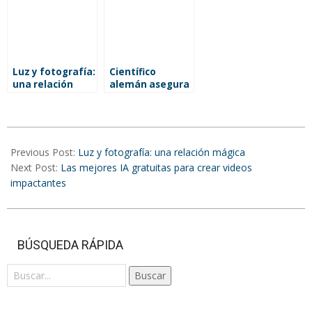
de Venezuela
Nueva York
web y presencia
online para tu
pyme
Luz y fotografía:
Científico
una relación
alemán asegura
mágica
que las plantas
‘ven’ su entorno
como antenas
2025-
vivas
02-
Previous Post:
Luz y fotografía: una relación mágica
17
Next Post:
Las mejores IA gratuitas para crear videos
impactantes
BÚSQUEDA RÁPIDA
Buscar