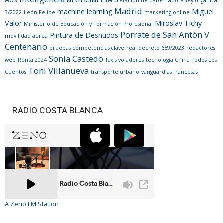
interpretación de datos
Labora
ley orgánica
Madrid
machine learning
Miguel
3/2022
León Felipe
marketing online
Valor
Miroslav Tichy
Ministerio de Educación y Formación Profesional
Porrate de San Antón V
Pintura de Desnudos
movilidad aérea
Centenario
pruebas competencias clave
real decreto 659/2023
redactores
Sonia Castedo
web
Renta 2024
Taxis voladores
tecnología China
Todos Los
Toni Villanueva
Cuentos
transporte urbano
vanguardias francesas
RADIO COSTA BLANCA
A Zeno.FM Station