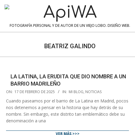
Skip
to
content
ApiWA
FOTOGRAFÍA PERSONAL Y DE AUTOR DE UN VIEJO LOBO. DISEÑO WEB.
Navigation
Menu
BEATRIZ GALINDO
LA LATINA, LA ERUDITA QUE DIO NOMBRE A UN
BARRIO MADRILEÑO
2025-
ON:
17 DE FEBRERO DE 2025
IN:
MI BLOG
,
NOTICIAS
02-
Cuando paseamos por el barrio de La Latina en Madrid, pocos
17
nos detenemos a pensar en la historia que hay detrás de su
nombre. Sin embargo, este distrito tan emblemático debe su
denominación a una
VER MÁS >>>