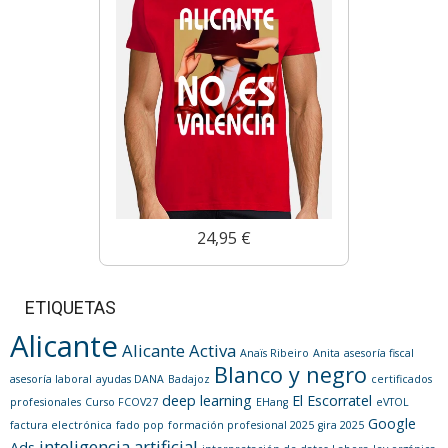
24,95 €
ETIQUETAS
Alicante
Alicante Activa
Anaïs Ribeiro
Anita
asesoría fiscal
Blanco y negro
asesoría laboral
ayudas DANA
Badajoz
certificados
deep learning
El Escorratel
profesionales
Curso FCOV27
EHang
eVTOL
Google
factura electrónica
fado pop
formación profesional 2025
gira 2025
inteligencia artificial
Ads