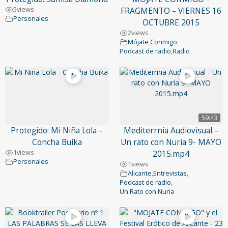
5
views
FRAGMENTO – VIERNES 16
Personales
OCTUBRE 2015
2
views
Mójate Conmigo
,
Podcast de radio
,
Radio
59:43
Protegido: Mi Niña Lola –
Mediterrnia Audiovisual –
Concha Buika
Un rato con Nuria 9- MAYO
1
views
2015.mp4
Personales
1
views
Alicante
,
Entrevistas
,
Podcast de radio
,
Un Rato con Nuria