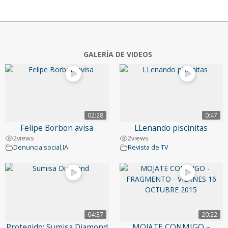
GALERÍA DE VIDEOS
02:28
0:47
Felipe Borbon avisa
LLenando piscinitas
2
views
2
views
Denuncia social
,
IA
Revista de TV
04:37
20:22
Protegido: Sumisa Diamond
MOJATE CONMIGO –