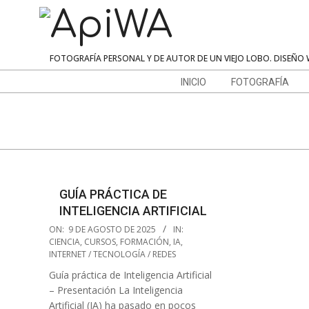
Skip
to
content
ApiWA
FOTOGRAFÍA PERSONAL Y DE AUTOR DE UN VIEJO LOBO. DISEÑO 
Navigation
INICIO
FOTOGRAFÍA
Menu
GUÍA PRÁCTICA DE
INTELIGENCIA ARTIFICIAL
2025-
ON:
9 DE AGOSTO DE 2025
IN:
08-
CIENCIA
,
CURSOS
,
FORMACIÓN
,
IA
,
INTERNET / TECNOLOGÍA / REDES
09
Guía práctica de Inteligencia Artificial
– Presentación La Inteligencia
Artificial (IA) ha pasado en pocos