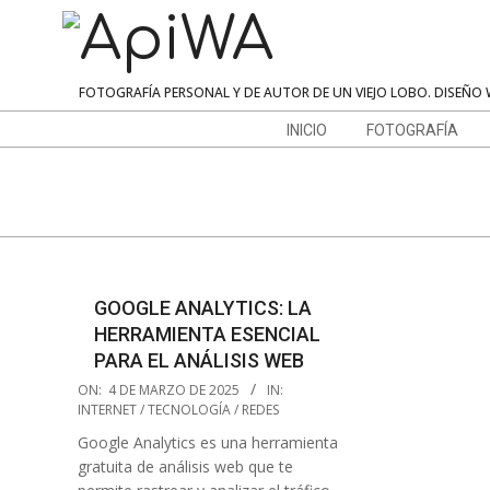
Skip
to
content
ApiWA
FOTOGRAFÍA PERSONAL Y DE AUTOR DE UN VIEJO LOBO. DISEÑO 
Navigation
INICIO
FOTOGRAFÍA
Menu
GOOGLE ANALYTICS: LA
HERRAMIENTA ESENCIAL
PARA EL ANÁLISIS WEB
2025-
ON:
4 DE MARZO DE 2025
IN:
03-
INTERNET / TECNOLOGÍA / REDES
04
Google Analytics es una herramienta
gratuita de análisis web que te