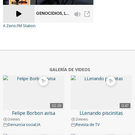
A Zeno.FM Station
GALERÍA DE VIDEOS
02:28
0:47
Felipe Borbon avisa
LLenando piscinitas
2
views
2
views
Denuncia social
,
IA
Revista de TV