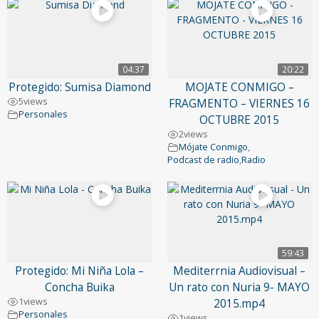
04:37
20:22
Protegido: Sumisa Diamond
MOJATE CONMIGO –
5
views
FRAGMENTO – VIERNES 16
Personales
OCTUBRE 2015
2
views
Mójate Conmigo
,
Podcast de radio
,
Radio
59:43
Protegido: Mi Niña Lola –
Mediterrnia Audiovisual –
Concha Buika
Un rato con Nuria 9- MAYO
1
views
2015.mp4
Personales
1
views