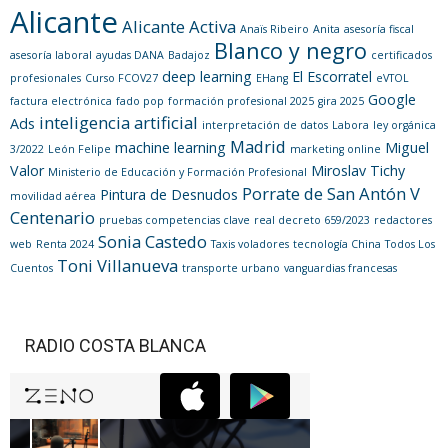
Alicante
Alicante Activa
Anaïs Ribeiro
Anita
asesoría fiscal
Blanco y negro
asesoría laboral
ayudas DANA
Badajoz
certificados
deep learning
El Escorratel
profesionales
Curso FCOV27
EHang
eVTOL
Google
factura electrónica
fado pop
formación profesional 2025
gira 2025
inteligencia artificial
Ads
interpretación de datos
Labora
ley orgánica
Madrid
machine learning
Miguel
3/2022
León Felipe
marketing online
Valor
Miroslav Tichy
Ministerio de Educación y Formación Profesional
Porrate de San Antón V
Pintura de Desnudos
movilidad aérea
Centenario
pruebas competencias clave
real decreto 659/2023
redactores
Sonia Castedo
web
Renta 2024
Taxis voladores
tecnología China
Todos Los
Toni Villanueva
Cuentos
transporte urbano
vanguardias francesas
RADIO COSTA BLANCA