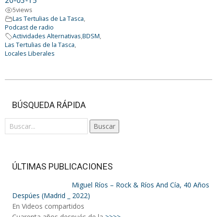
20-03-15
5
views
Las Tertulias de La Tasca
,
Podcast de radio
Actividades Alternativas
,
BDSM
,
Las Tertulias de la Tasca
,
Locales Liberales
2023-
09-
BÚSQUEDA RÁPIDA
23
Buscar
ÚLTIMAS PUBLICACIONES
Miguel Ríos – Rock & Ríos And Cía, 40 Años
Despúes (Madrid _ 2022)
En Videos compartidos
Cuarenta años después de la
>>>>