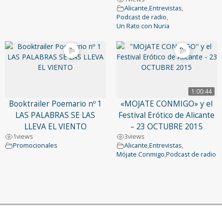
Alicante
,
Entrevistas
,
Podcast de radio
,
Un Rato con Nuria
1:00:44
Booktrailer Poemario nº 1
«MOJATE CONMIGO» y el
LAS PALABRAS SE LAS
Festival Erótico de Alicante
LLEVA EL VIENTO
– 23 OCTUBRE 2015
1
views
3
views
Promocionales
Alicante
,
Entrevistas
,
Mójate Conmigo
,
Podcast de radio