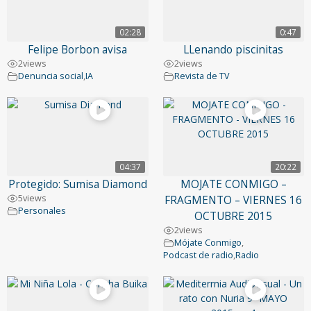
02:28
0:47
Felipe Borbon avisa
LLenando piscinitas
2
views
2
views
Denuncia social
,
IA
Revista de TV
04:37
20:22
Protegido: Sumisa Diamond
MOJATE CONMIGO –
5
views
FRAGMENTO – VIERNES 16
Personales
OCTUBRE 2015
2
views
Mójate Conmigo
,
Podcast de radio
,
Radio