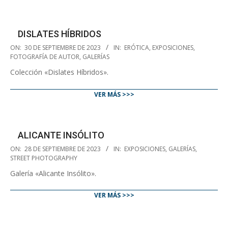
DISLATES HÍBRIDOS
2023-
ON:
30 DE SEPTIEMBRE DE 2023
IN:
ERÓTICA
,
EXPOSICIONES
,
09-
FOTOGRAFÍA DE AUTOR
,
GALERÍAS
30
Colección «Dislates Híbridos».
VER MÁS >>>
ALICANTE INSÓLITO
2023-
ON:
28 DE SEPTIEMBRE DE 2023
IN:
EXPOSICIONES
,
GALERÍAS
,
09-
STREET PHOTOGRAPHY
28
Galería «Alicante Insólito».
VER MÁS >>>