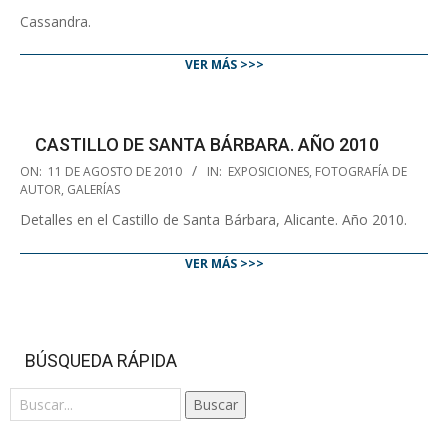
17
Cassandra.
VER MÁS >>>
CASTILLO DE SANTA BÁRBARA. AÑO 2010
2010-
ON:
11 DE AGOSTO DE 2010
IN:
EXPOSICIONES
,
FOTOGRAFÍA DE
08-
AUTOR
,
GALERÍAS
11
Detalles en el Castillo de Santa Bárbara, Alicante. Año 2010.
VER MÁS >>>
BÚSQUEDA RÁPIDA
Buscar