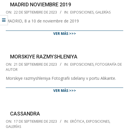
MADRID NOVIEMBRE 2019
2023-
ON:
22 DE SEPTIEMBRE DE 2023
IN:
EXPOSICIONES
,
GALERÍAS
09-
MADRID, 8 a 10 de noviembre de 2019
22
VER MÁS >>>
MORSKIYE RAZMYSHLENIYA
2023-
ON:
21 DE SEPTIEMBRE DE 2023
IN:
EXPOSICIONES
,
FOTOGRAFÍA DE
09-
AUTOR
21
Morskiye razmyshleniya Fotografii sdelany v portu Alikante.
VER MÁS >>>
CASSANDRA
2023-
ON:
17 DE SEPTIEMBRE DE 2023
IN:
ERÓTICA
,
EXPOSICIONES
,
09-
GALERÍAS