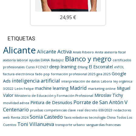
24,95 €
ETIQUETAS
Alicante
Alicante Activa
Anaïs Ribeiro
Anita
asesoría fiscal
Blanco y negro
asesoría laboral
ayudas DANA
Badajoz
certificados
deep learning
El Escorratel
profesionales
Curso FCOV27
EHang
eVTOL
Google
factura electrónica
fado pop
formación profesional 2025
gira 2025
inteligencia artificial
Ads
interpretación de datos
Labora
ley orgánica
Madrid
machine learning
Miguel
3/2022
León Felipe
marketing online
Valor
Miroslav Tichy
Ministerio de Educación y Formación Profesional
Porrate de San Antón V
Pintura de Desnudos
movilidad aérea
Centenario
pruebas competencias clave
real decreto 659/2023
redactores
Sonia Castedo
web
Renta 2024
Taxis voladores
tecnología China
Todos Los
Toni Villanueva
Cuentos
transporte urbano
vanguardias francesas