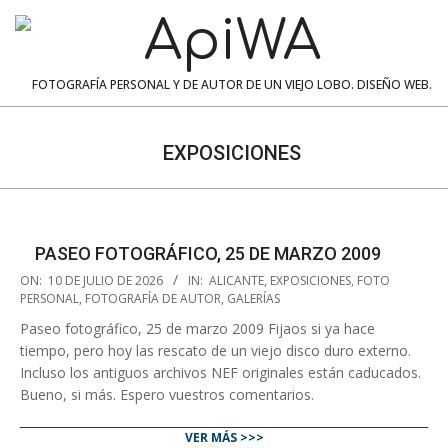
Skip
to
content
ApiWA
FOTOGRAFÍA PERSONAL Y DE AUTOR DE UN VIEJO LOBO. DISEÑO WEB.
Navigation
Menu
EXPOSICIONES
PASEO FOTOGRÁFICO, 25 DE MARZO 2009
2026-
ON:
10 DE JULIO DE 2026
IN:
ALICANTE
,
EXPOSICIONES
,
FOTO
07-
PERSONAL
,
FOTOGRAFÍA DE AUTOR
,
GALERÍAS
10
Paseo fotográfico, 25 de marzo 2009 Fijaos si ya hace
tiempo, pero hoy las rescato de un viejo disco duro externo.
Incluso los antiguos archivos NEF originales están caducados.
Bueno, si más. Espero vuestros comentarios.
VER MÁS >>>