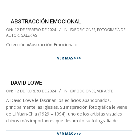
ABSTRACCIÓN EMOCIONAL
2024-
ON:
12 DE FEBRERO DE 2024
IN:
EXPOSICIONES
,
FOTOGRAFÍA DE
02-
AUTOR
,
GALERÍAS
12
Colección «Abstracción Emocional»
VER MÁS >>>
DAVID LOWE
2024-
ON:
12 DE FEBRERO DE 2024
IN:
EXPOSICIONES
,
VER ARTE
02-
A David Lowe le fascinan los edificios abandonados,
12
principalmente las iglesias. Su inspiración fotográfica le viene
de Li Yuan-Chia (1929 – 1994), uno de los artistas visuales
chinos más importantes que desarrolló su fotografía de
VER MÁS >>>