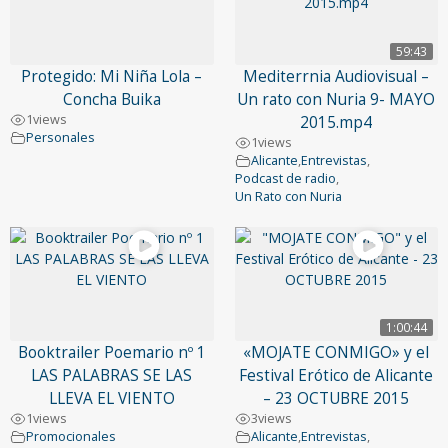
59:43
Protegido: Mi Niña Lola –
Mediterrnia Audiovisual –
Concha Buika
Un rato con Nuria 9- MAYO
1
views
2015.mp4
Personales
1
views
Alicante
,
Entrevistas
,
Podcast de radio
,
Un Rato con Nuria
1:00:44
Booktrailer Poemario nº 1
«MOJATE CONMIGO» y el
LAS PALABRAS SE LAS
Festival Erótico de Alicante
LLEVA EL VIENTO
– 23 OCTUBRE 2015
1
views
3
views
Promocionales
Alicante
,
Entrevistas
,