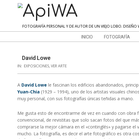
Skip
to
content
ApiWA
FOTOGRAFÍA PERSONAL Y DE AUTOR DE UN VIEJO LOBO. DISEÑO 
Navigation
INICIO
FOTOGRAFÍA
Menu
David Lowe
IN:
EXPOSICIONES
,
VER ARTE
A
David Lowe
le fascinan los edificios abandonados, princip
Yuan-Chia
(1929 – 1994), uno de los artistas visuales chin
muy personal, con sus fotografías únicas teñidas a mano.
Me gusta esto de encontrarme de vez en cuando con obra fo
convencional, de revistitas que solo sacan fotos del que más
comprarse la mejor cámara en el «continglés» y pagarse el 
mucho. La fotografía, es decir el arte fotográfico es otra 