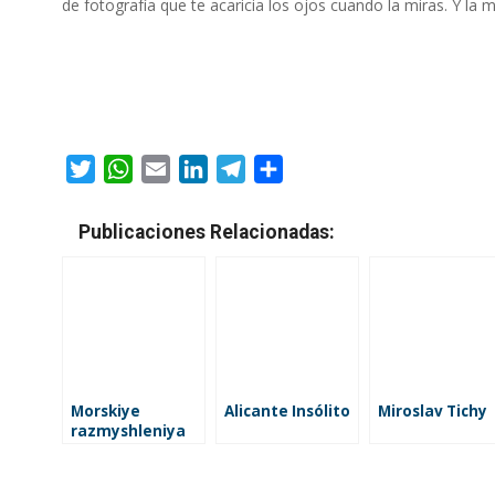
de fotografía que te acaricia los ojos cuando la miras. Y la 
Twitter
WhatsApp
Email
LinkedIn
Telegram
Compartir
Publicaciones Relacionadas:
Morskiye
Alicante Insólito
Miroslav Tichy
razmyshleniya