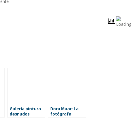
mente.
Galería pintura
Dora Maar: La
desnudos
fotógrafa
surrealista que
la historia
eclipsó