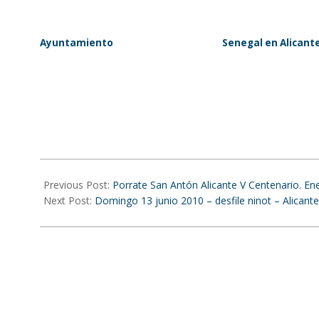
Ayuntamiento
Senegal en Alicant
2010-
01-
Previous Post:
Porrate San Antón Alicante V Centenario. En
20
Next Post:
Domingo 13 junio 2010 – desfile ninot – Alicante