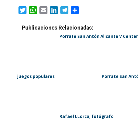
Twitter
WhatsApp
Email
LinkedIn
Telegram
Compartir
Publicaciones Relacionadas:
Porrate San Antón Alicante V Centena
juegos populares
Porrate San Antó
Rafael LLorca, fotógrafo