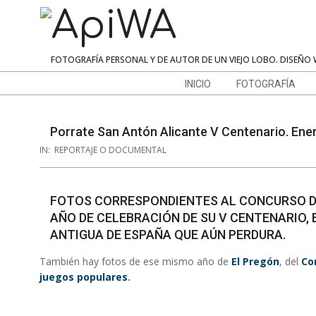
Skip
to
content
ApiWA
FOTOGRAFÍA PERSONAL Y DE AUTOR DE UN VIEJO LOBO. DISEÑO 
Navigation
INICIO
FOTOGRAFÍA
Menu
Porrate San Antón Alicante V Centenario. Ene
IN:
REPORTAJE O DOCUMENTAL
FOTOS CORRESPONDIENTES AL CONCURSO D
AÑO DE CELEBRACIÓN DE SU V CENTENARIO, E
ANTIGUA DE ESPAÑA QUE AÚN PERDURA.
También hay fotos de ese mismo año de
El Pregón
, del
Co
juegos populares
.