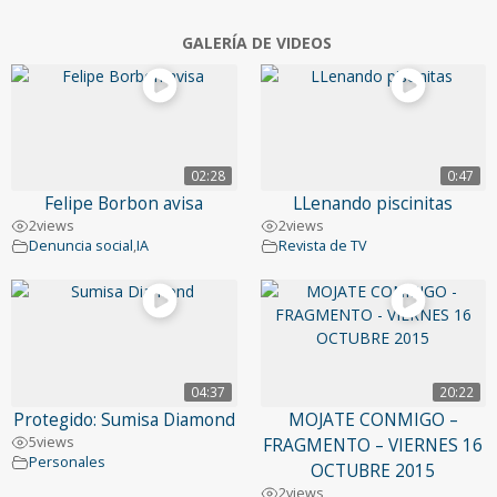
GALERÍA DE VIDEOS
02:28
0:47
Felipe Borbon avisa
LLenando piscinitas
2
views
2
views
Denuncia social
,
IA
Revista de TV
04:37
20:22
Protegido: Sumisa Diamond
MOJATE CONMIGO –
5
views
FRAGMENTO – VIERNES 16
Personales
OCTUBRE 2015
2
views