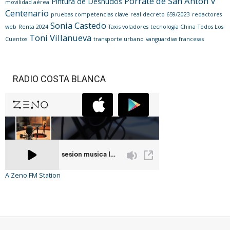
Porrate de San Antón V
Pintura de Desnudos
movilidad aérea
Centenario
pruebas competencias clave
real decreto 659/2023
redactores
Sonia Castedo
web
Renta 2024
Taxis voladores
tecnología China
Todos Los
Toni Villanueva
Cuentos
transporte urbano
vanguardias francesas
RADIO COSTA BLANCA
A Zeno.FM Station