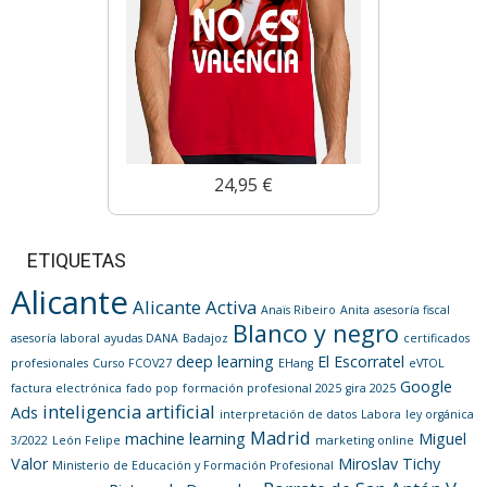
24,95 €
ETIQUETAS
Alicante
Alicante Activa
Anaïs Ribeiro
Anita
asesoría fiscal
Blanco y negro
asesoría laboral
ayudas DANA
Badajoz
certificados
deep learning
El Escorratel
profesionales
Curso FCOV27
EHang
eVTOL
Google
factura electrónica
fado pop
formación profesional 2025
gira 2025
inteligencia artificial
Ads
interpretación de datos
Labora
ley orgánica
Madrid
machine learning
Miguel
3/2022
León Felipe
marketing online
Valor
Miroslav Tichy
Ministerio de Educación y Formación Profesional