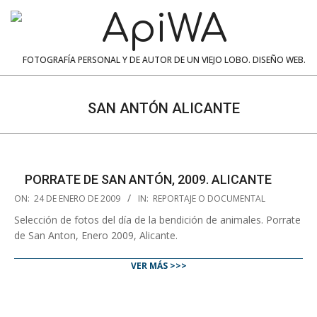
Skip
to
content
ApiWA
FOTOGRAFÍA PERSONAL Y DE AUTOR DE UN VIEJO LOBO. DISEÑO WEB.
Navigation
Menu
SAN ANTÓN ALICANTE
PORRATE DE SAN ANTÓN, 2009. ALICANTE
2009-
ON:
24 DE ENERO DE 2009
IN:
REPORTAJE O DOCUMENTAL
01-
Selección de fotos del día de la bendición de animales. Porrate
24
de San Anton, Enero 2009, Alicante.
VER MÁS >>>