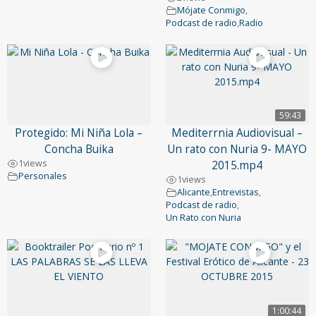
Mójate Conmigo
,
Podcast de radio
,
Radio
59:43
Protegido: Mi Niña Lola –
Mediterrnia Audiovisual –
Concha Buika
Un rato con Nuria 9- MAYO
1
views
2015.mp4
Personales
1
views
Alicante
,
Entrevistas
,
Podcast de radio
,
Un Rato con Nuria
1:00:44